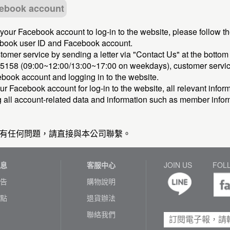
ebook account
e your Facebook account to log-in to the website, please follow 
book user ID and Facebook account.
mer service by sending a letter via "Contact Us" at the bottom
5158 (09:00~12:00/13:00~17:00 on weekdays), customer service s
ebook account and logging in to the website.
our Facebook account for log-in to the website, all relevant inf
g all account-related data and information such as member inform
有任何問題，請直接與本公司聯繫。
息
客服中心
JOIN US
FOL
告
購物說明
點
退貨辦法
聯絡我們