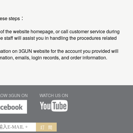
these steps：
 of the website homepage, or call customer service during
taff will assist you in handling the procedures related
ormation on 3GUN website for the account you provided will
ation, emails, login records, and order information.
LOW 3GUN ON
WATCH US ON
訂 閱