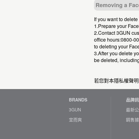
Removing a Fac
If you want to delet
1.Prepare your Face
2.Contact 3GUN custo
office hours:0800-00
to deleting your Fac
3.After you delete y
be deleted, includin
若您對本隱私權聲明
BRANDS
品牌訊
3GUN
最新公
宜而爽
銷售據