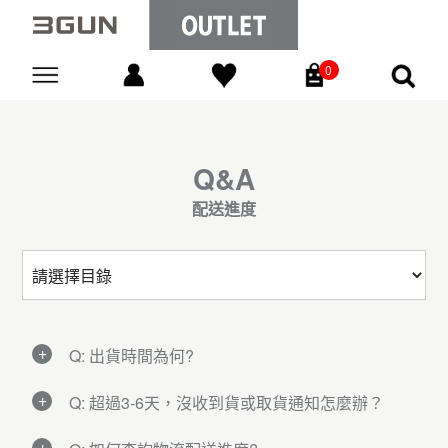
0
Go
Q&A
配送進度
Q: 出貨時間為何?
A:
Q: 超過3-6天，沒收到貨或取貨通知怎麼辦？
訂單成立後1-2個工作天內安排出貨，請至首
頁右上方【 會員中心 】 ▶ 點選【 訂單查詢
A: