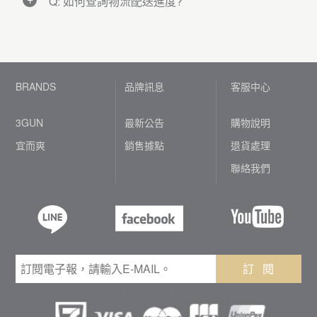
】確認訂單狀態或查詢配送進度。
Q: 如何查詢物流配送進度?
登入會員 ▶ 點選網頁右上方【 會員中心 】
▶ 點選【 訂單查詢】即可查詢最新訂單狀態
A:
1. 出貨日：週一~週五(國定假日除外)。
及配送進度。
登入會員 ▶ 點選網頁右上方【 會員中心 】
2. 年度盤點、系統維護等因素暫停出貨，詳情
▶ 點選【訂單查詢】 ▶ 記下包裹編號(於下單
請參閱網站公告 。
※若有任何問題，歡迎您隨時利用網站『購物
後1個工作天提供) ▶ 點選↓物流查件網址輸入
3. 如遇天候、地震等不可抗力因素之暫停出
說明』、或於『聯絡我們』、『詢問/紀錄』
包裹編號
BRANDS
品牌訊息
客服中心
貨，以人事行政局停班公告為主​。
留下您要詢問的問題，將有專人為您服務。
1. 台灣宅配通查件 → https://goo.gl/OVq77
3GUN
最新公告
購物說明
※ 108年國定假日說明 (暫停出貨與線上客
服，敬請見諒！)
※適用線上刷卡宅配及貨到付款訂單
宜而爽
銷售據點
退貨處理
02/02~02/10 春節
聯絡我們
02/28~03/03 和平紀念日
2. 7-11交貨便查件 → https://goo.gl/Fl9cR
04/04~04/07 兒童節.清明節
05/01 勞動節
※適用7-11取貨付現訂單
06/07~06/09 端午節
09/13~09/15 中秋節
10/10~10/13 國慶日
訂 閱
1. 7-11取貨付款 :
訂單成立後1-2個工作天內安排出貨，約3-5個
工作天內配達指定門市。商品送達門市將以『