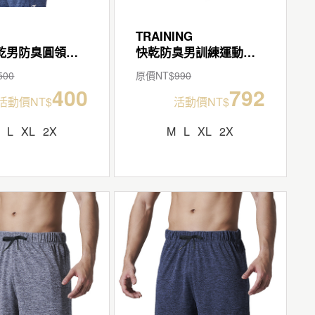
TRAINING
極速快乾男防臭圓領短袖T
快乾防臭男訓練運動長褲
500
原價NT$
990
400
792
活動價NT$
活動價NT$
L
XL
2X
M
L
XL
2X