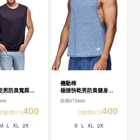
機動棉
極速快乾男防臭寬肩背心
極速快乾男防臭健身背心
500
原價NT$
500
400
400
活動價NT$
活動價NT$
M
L
XL
2X
S
L
XL
2X