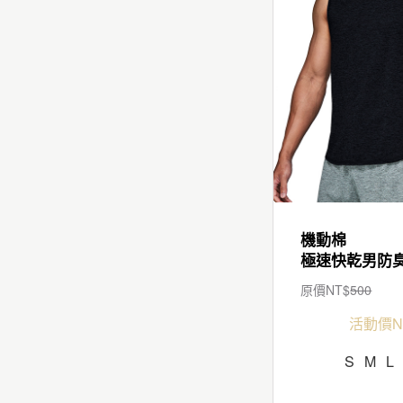
機動棉
原價NT$
500
活動價N
S
M
L