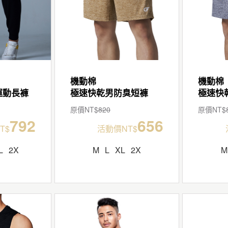
機動棉
機動棉
運動長褲
極速快乾男防臭短褲
極速快
原價NT$
820
原價NT$
792
656
T$
活動價NT$
L
2X
M
L
XL
2X
M