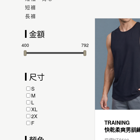
短褲
長褲
金額
400
792
尺寸
S
M
L
XL
2X
TRAINING
F
顏色
原價NT$
500