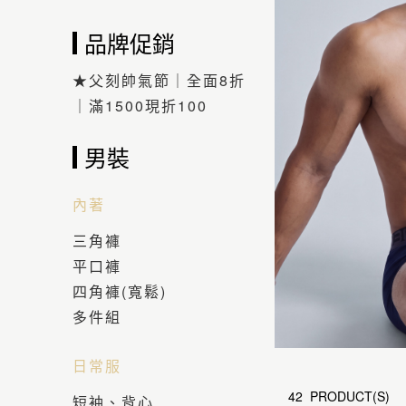
品牌促銷
★父刻帥氣節｜全面8折
｜滿1500現折100
男裝
內著
三角褲
平口褲
四角褲(寬鬆)
多件組
日常服
42 PRODUCT(S)
短袖、背心