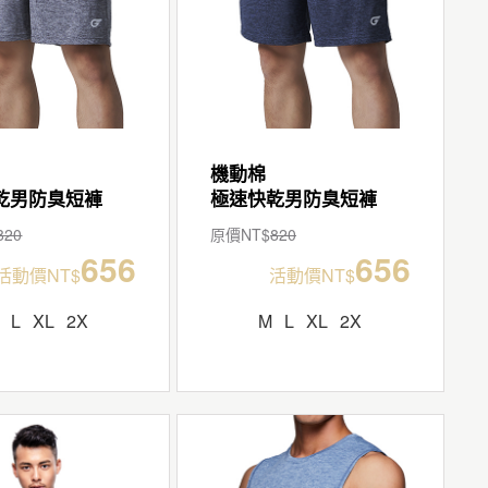
機動棉
乾男防臭短褲
極速快乾男防臭短褲
820
原價NT$
820
656
656
活動價NT$
活動價NT$
L
XL
2X
M
L
XL
2X