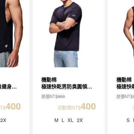
機動棉
機動棉
極速快乾男防臭健身背心
極速快乾男防臭圓領短袖T
原價NT$
500
原價NT$
400
400
T$
活動價NT$
2X
M
L
XL
2X
S