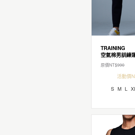
TRAINING
空氣棉男訓練
原價NT$
990
活動價N
S
M
L
X