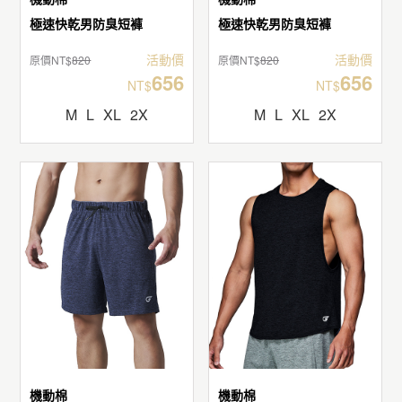
極速快乾男防臭短褲
極速快乾男防臭短褲
活動價
活動價
原價NT$
820
原價NT$
820
656
656
NT$
NT$
M
L
XL
2X
M
L
XL
2X
機動棉
機動棉