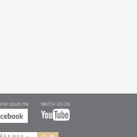
LOW 3GUN ON
WATCH US ON
訂 閱