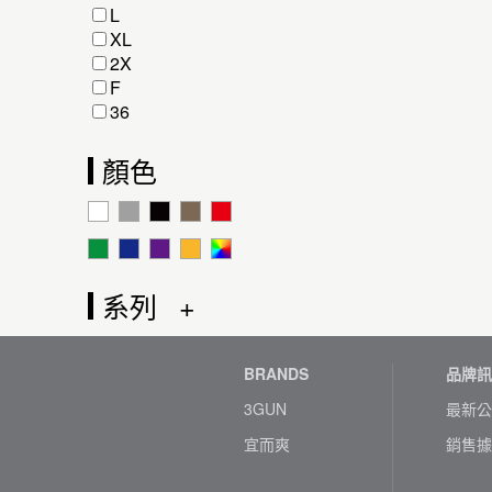
L
XL
2X
F
36
顏色
系列
BRANDS
品牌訊
3GUN
最新公
宜而爽
銷售據