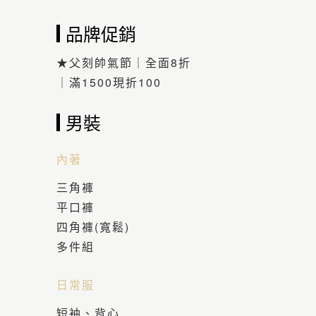
品牌促銷
★父刻帥氣節｜全面8折
｜滿1500現折100
男裝
內著
三角褲
平口褲
四角褲(寬鬆)
多件組
日常服
短袖、背心