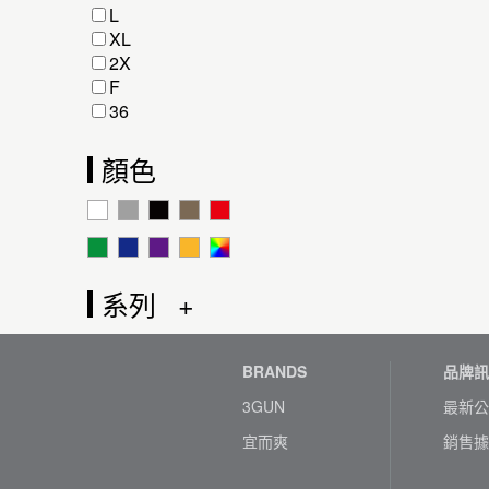
L
XL
2X
F
36
顏色
系列
BRANDS
品牌訊
3GUN
最新公
宜而爽
銷售據