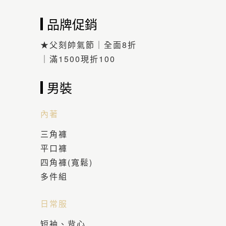
品牌促銷
★父刻帥氣節｜全面8折
｜滿1500現折100
男裝
內著
三角褲
平口褲
四角褲(寬鬆)
多件組
日常服
短袖、背心