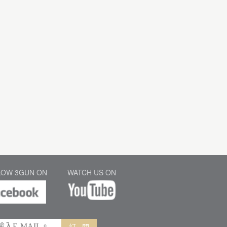
LOW 3GUN ON
WATCH US ON
訂 閱