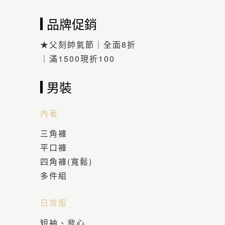
品牌促銷
★父刻帥氣節｜全面8折
｜滿1500現折100
男裝
內著
三角褲
平口褲
四角褲(寬鬆)
多件組
日常服
短袖、背心