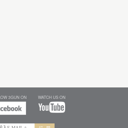
LOW 3GUN ON
WATCH US ON
訂 閱