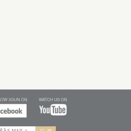
LOW 3GUN ON
WATCH US ON
訂 閱