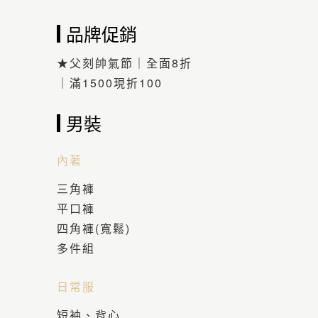
品牌促銷
★父刻帥氣節｜全面8折
｜滿1500現折100
男裝
內著
三角褲
平口褲
四角褲(寬鬆)
多件組
日常服
短袖、背心