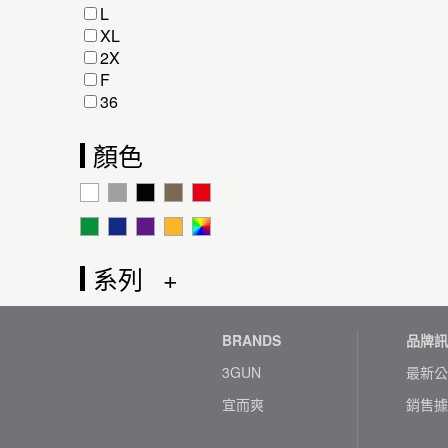
L
XL
2X
F
36
顏色
系列
BRANDS
品牌訊
3GUN
最新公
宜而爽
銷售據