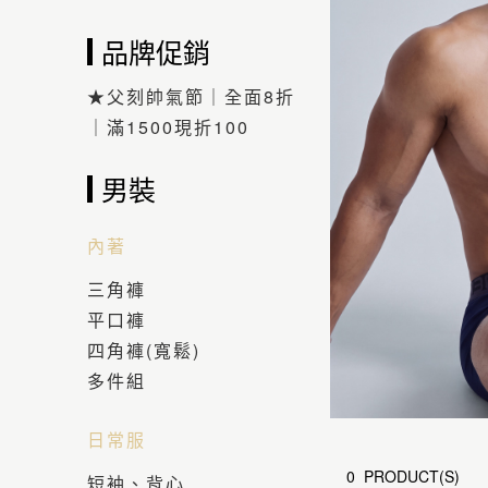
品牌促銷
★父刻帥氣節｜全面8折
｜滿1500現折100
男裝
內著
三角褲
平口褲
四角褲(寬鬆)
多件組
日常服
0 PRODUCT(S)
短袖、背心