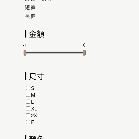
短褲
長褲
金額
-1
0
尺寸
S
M
L
XL
2X
F
顏色