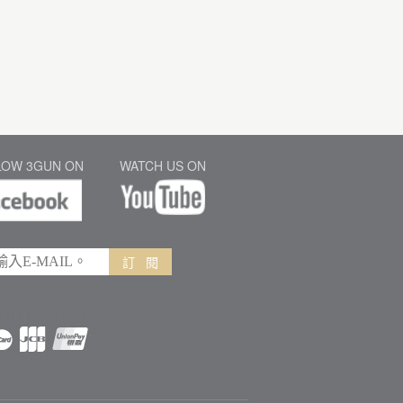
LOW 3GUN ON
WATCH US ON
訂 閱