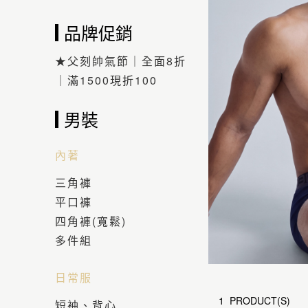
品牌促銷
★父刻帥氣節｜全面8折
｜滿1500現折100
男裝
內著
三角褲
平口褲
四角褲(寬鬆)
多件組
日常服
1 PRODUCT(S)
短袖、背心