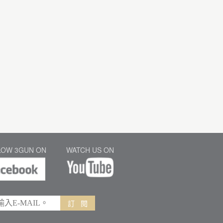
LOW 3GUN ON
WATCH US ON
訂 閱