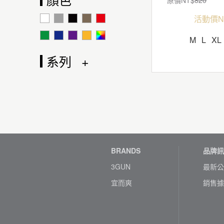
活動價N
M
L
XL
系列
BRANDS
品牌訊
3GUN
最新公
宜而爽
銷售據