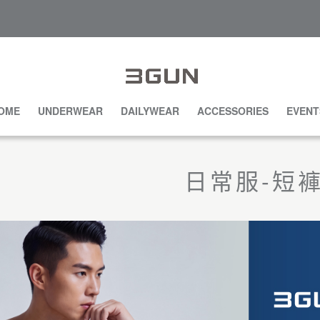
OME
UNDERWEAR
DAILYWEAR
ACCESSORIES
EVENT
日常服-短