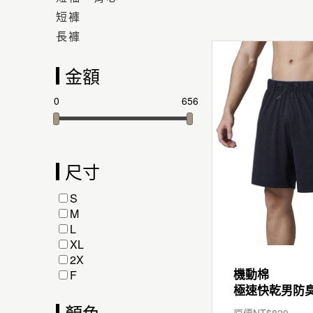
短褲
長褲
金額
0
656
尺寸
S
M
L
XL
2X
機動棉
F
極速快乾男防
顏色
原價NT$
820