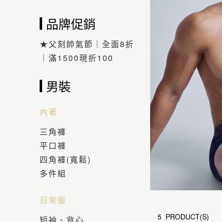
品牌促銷
★父刻帥氣節｜全面8折
｜滿1500現折100
男裝
內著
三角褲
平口褲
四角褲(寬鬆)
多件組
日常服
5 PRODUCT(S)
短袖、背心