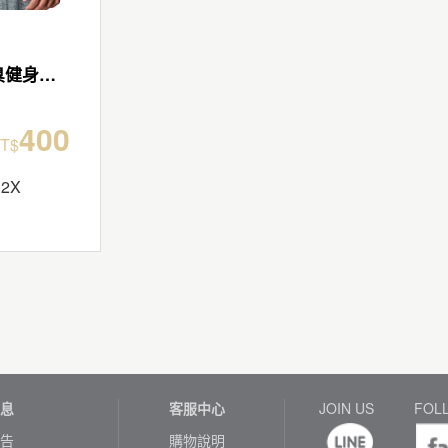
極速快乾男防臭健身背心
400
T$
2X
息
客服中心
JOIN US
FOL
告
購物說明