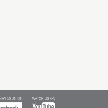
LOW 3GUN ON
WATCH US ON