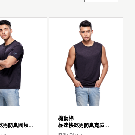
機動棉
極速快乾男防臭圓領短袖T
極速快乾男防臭寬肩背心
500
原價NT$
500