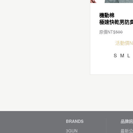
機動棉
原價NT$
500
活動價N
S
M
L
BRANDS
品牌訊
3GUN
最新公