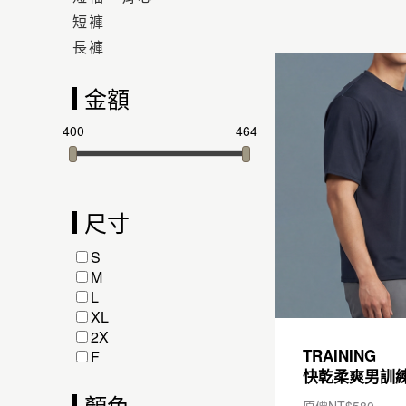
短褲
長褲
金額
400
464
尺寸
S
M
L
XL
2X
TRAINING
F
顏色
原價NT$
580