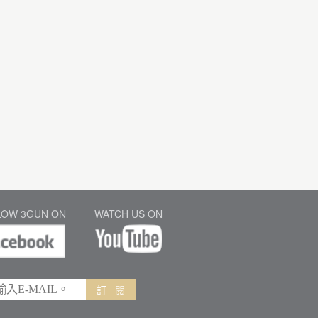
LOW 3GUN ON
WATCH US ON
訂 閱