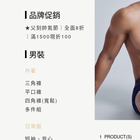
品牌促銷
★父刻帥氣節｜全面8折
｜滿1500現折100
男裝
內著
三角褲
平口褲
四角褲(寬鬆)
多件組
日常服
1 PRODUCT(S)
短袖、背心