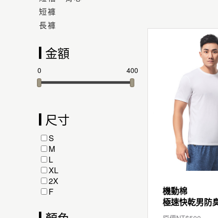
短褲
長褲
金額
0
400
尺寸
S
M
L
XL
2X
機動棉
F
顏色
原價NT$
500