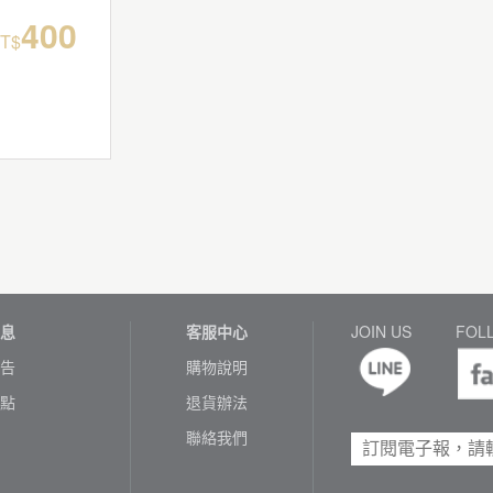
400
T$
息
客服中心
JOIN US
FOL
告
購物說明
點
退貨辦法
聯絡我們