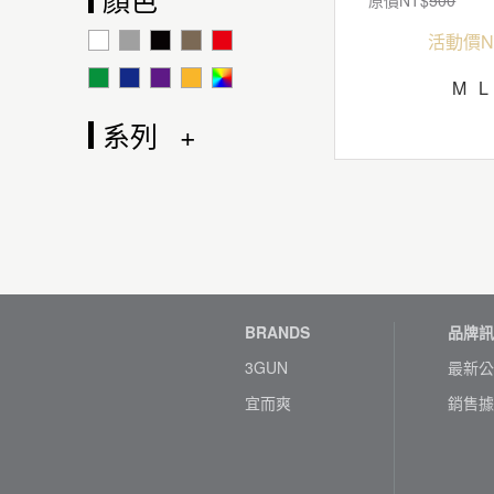
活動價N
M
L
系列
BRANDS
品牌訊
3GUN
最新公
宜而爽
銷售據