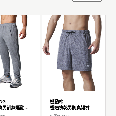
ING
機動棉
快乾防臭男訓練運動長褲
極速快乾男防臭短褲
990
原價NT$
820