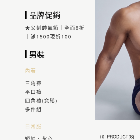
品牌促銷
★父刻帥氣節｜全面8折
｜滿1500現折100
男裝
內著
三角褲
平口褲
四角褲(寬鬆)
多件組
日常服
10 PRODUCT(S)
短袖、背心