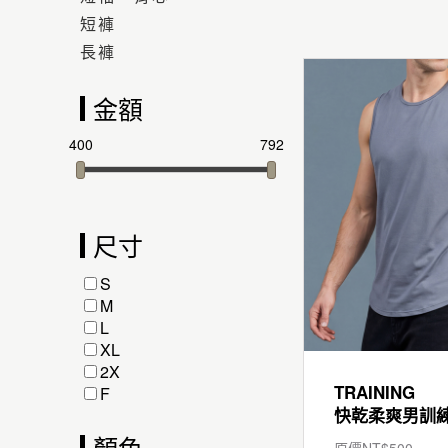
短褲
長褲
金額
400
792
尺寸
S
M
L
XL
2X
TRAINING
F
顏色
原價NT$
500