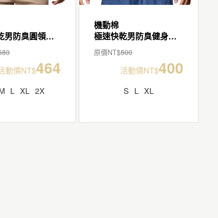
機動棉
極速快乾男防臭圓領寬版T
極速快乾男防臭健身背心
580
原價NT$
500
464
400
活動價NT$
活動價NT$
M
L
XL
2X
S
L
XL