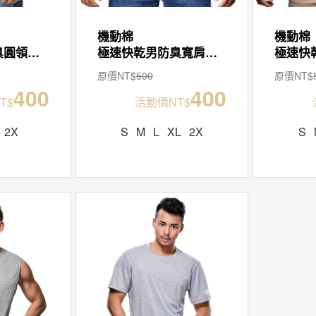
機動棉
機動棉
極速快乾男防臭圓領短袖T
極速快乾男防臭寬肩背心
原價NT$
500
原價NT$
400
400
T$
活動價NT$
2X
S
M
L
XL
2X
S