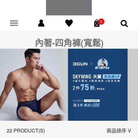
0
Go
內著-四角褲(寬鬆)
22 PRODUCT(S)
商品排序