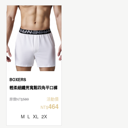
BOXERS
輕柔細纖男寬鬆四角平口褲
活動價
原價NT$
580
464
NT$
M
L
XL
2X