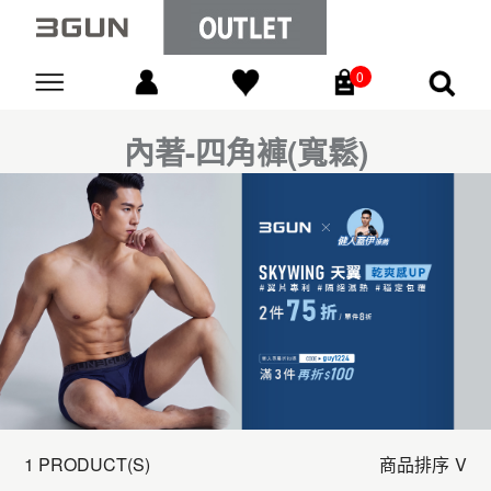
0
Go
內著-四角褲(寬鬆)
1 PRODUCT(S)
商品排序