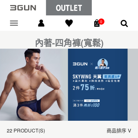
0
Go
內著-四角褲(寬鬆)
22 PRODUCT(S)
商品排序