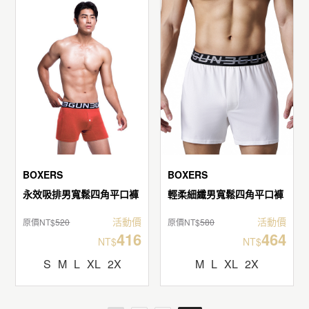
BOXERS
BOXERS
永效吸排男寬鬆四角平口褲
輕柔細纖男寬鬆四角平口褲
活動價
活動價
原價NT$
520
原價NT$
580
416
464
NT$
NT$
S
M
L
XL
2X
M
L
XL
2X