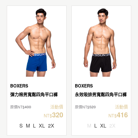
BOXERS
BOXERS
彈力棉男寬鬆四角平口褲
永效吸排男寬鬆四角平口褲
活動價
活動價
原價NT$
400
原價NT$
520
320
416
NT$
NT$
S
M
L
XL
2X
M
L
XL
2X