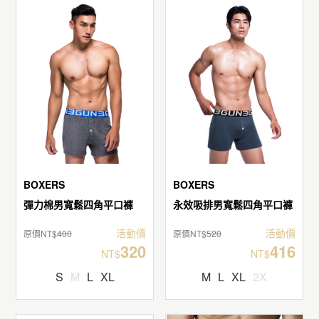
BOXERS
BOXERS
彈力棉男寬鬆四角平口褲
永效吸排男寬鬆四角平口褲
活動價
活動價
原價NT$
400
原價NT$
520
320
416
NT$
NT$
S
M
L
XL
M
L
XL
2X