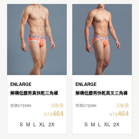
ENLARGE
ENLARGE
解構低腰男真快乾三角褲
解構低腰男快乾高叉三角褲
活動價
活動價
原價NT$
580
原價NT$
580
464
464
NT$
NT$
S
M
L
XL
2X
S
M
L
XL
2X