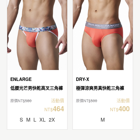
ENLARGE
DRY-X
低腰光芒男快乾高叉三角褲
極彈涼爽男真快乾三角褲
活動價
活動價
原價NT$
580
原價NT$
500
464
400
NT$
NT$
S
M
L
XL
2X
M