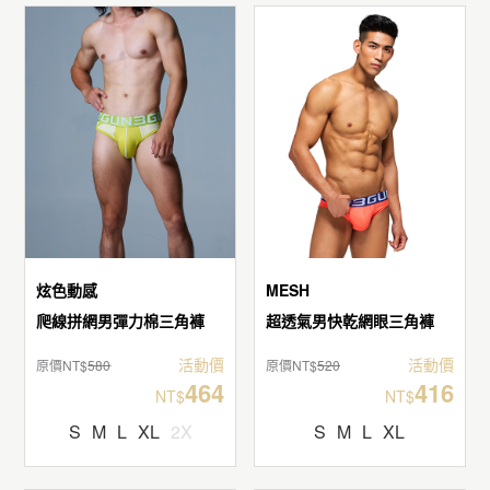
炫色動感
MESH
爬線拼網男彈力棉三角褲
超透氣男快乾網眼三角褲
活動價
活動價
原價NT$
580
原價NT$
520
464
416
NT$
NT$
S
M
L
XL
2X
S
M
L
XL