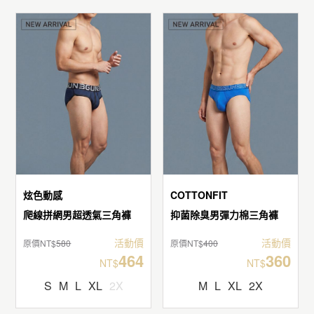
炫色動感
COTTONFIT
爬線拼網男超透氣三角褲
抑菌除臭男彈力棉三角褲
活動價
活動價
原價NT$
580
原價NT$
400
464
360
NT$
NT$
S
M
L
XL
2X
M
L
XL
2X