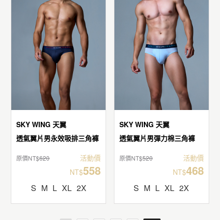
SKY WING 天翼
SKY WING 天翼
透氣翼片男永效吸排三角褲
透氣翼片男彈力棉三角褲
活動價
活動價
原價NT$
620
原價NT$
520
558
468
NT$
NT$
S
M
L
XL
2X
S
M
L
XL
2X