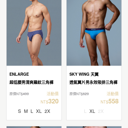
ENLARGE
SKY WING 天翼
超低腰男清爽羅紋三角褲
透氣翼片男永效吸排三角褲
活動價
活動價
原價NT$
400
原價NT$
620
320
558
NT$
NT$
S
M
L
XL
2X
L
XL
2X