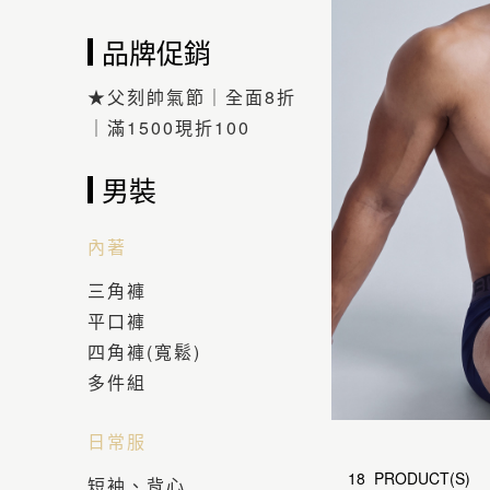
品牌促銷
★父刻帥氣節｜全面8折
｜滿1500現折100
男裝
內著
三角褲
平口褲
四角褲(寬鬆)
多件組
日常服
18 PRODUCT(S)
短袖、背心