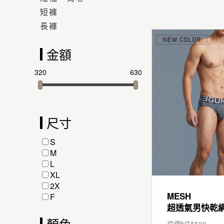
短褲
長褲
金額
320
630
尺寸
S
M
L
XL
2X
MESH
F
顏色
原價NT$
520