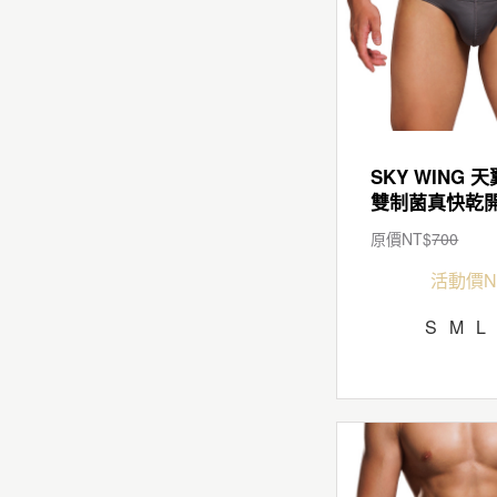
SKY WING 天
原價NT$
700
活動價N
S
M
L