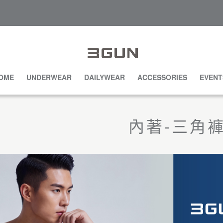
OME
UNDERWEAR
DAILYWEAR
ACCESSORIES
EVENT
內著-三角