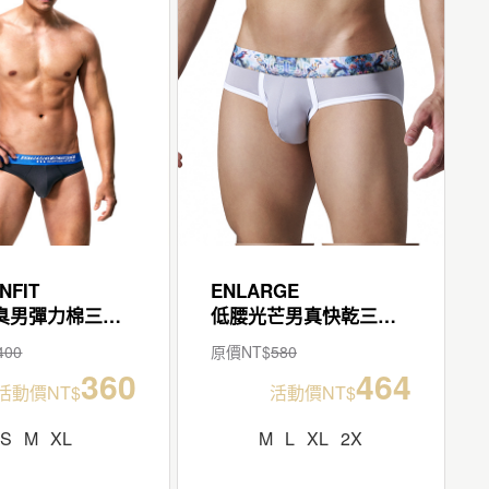
NFIT
ENLARGE
抑菌除臭男彈力棉三角褲
低腰光芒男真快乾三角褲
400
原價NT$
580
360
464
活動價NT$
活動價NT$
S
M
XL
M
L
XL
2X