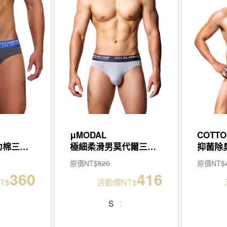
μMODAL
COTTO
抑菌除臭男彈力棉三角褲
極細柔滑男莫代爾三角褲
原價NT$
520
原價NT$
360
416
T$
活動價NT$
S
L