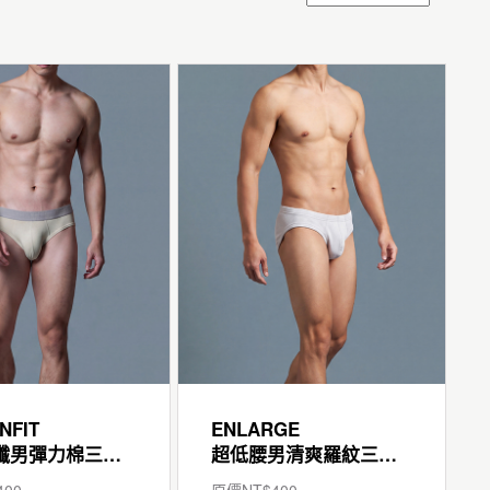
NFIT
ENLARGE
輕柔細纖男彈力棉三角褲
超低腰男清爽羅紋三角褲
400
原價NT$
400