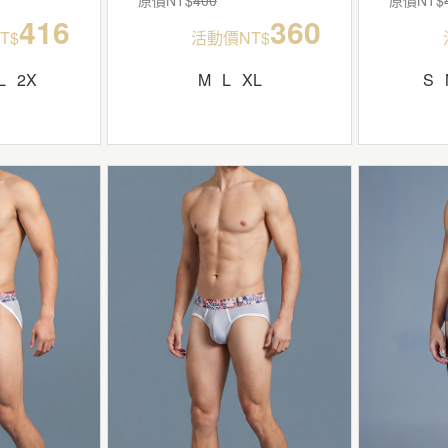
416
360
T$
活動價NT$
L
2X
M
L
XL
S