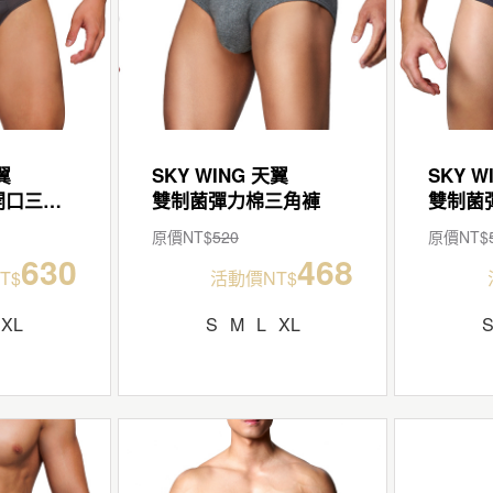
翼
SKY WING 天翼
SKY W
雙制菌真快乾開口三角褲
雙制菌彈力棉三角褲
雙制菌
原價NT$
520
原價NT$
630
468
T$
活動價NT$
XL
S
M
L
XL