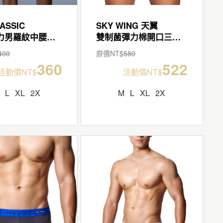
ASSIC
SKY WING 天翼
清爽彈力男羅紋中腰三角褲
雙制菌彈力棉開口三角褲
400
原價NT$
580
360
522
活動價NT$
活動價NT$
L
XL
2X
M
L
XL
2X