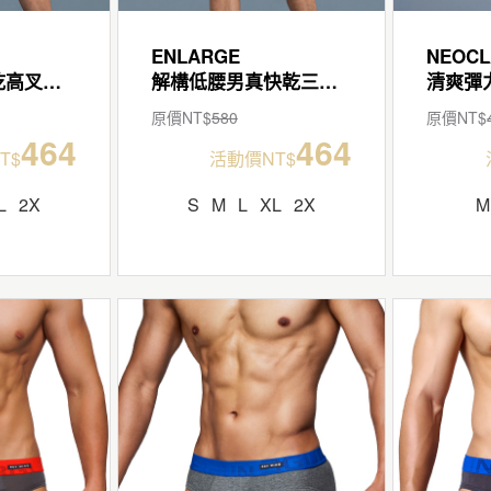
ENLARGE
NEOCL
解構低腰男快乾高叉三角褲
解構低腰男真快乾三角褲
原價NT$
580
原價NT$
464
464
T$
活動價NT$
L
2X
S
M
L
XL
2X
M