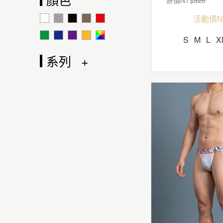
活動價N
S
M
L
X
系列