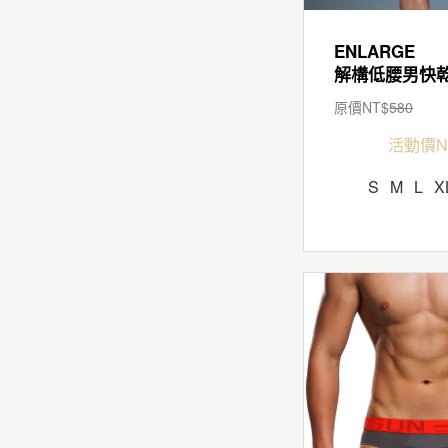
ENLARGE
原價NT$
580
活動價N
S
M
L
X