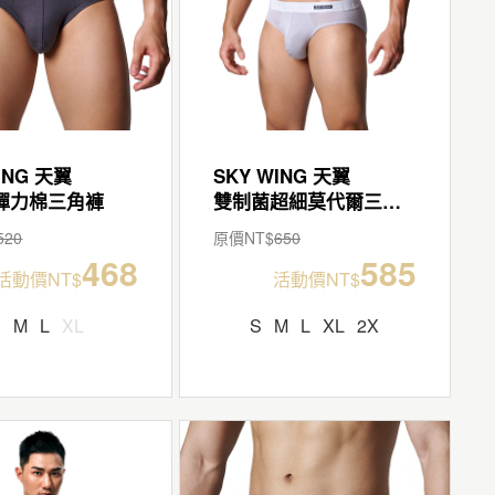
ING 天翼
SKY WING 天翼
彈力棉三角褲
雙制菌超細莫代爾三角褲
520
原價NT$
650
468
585
活動價NT$
活動價NT$
S
M
L
XL
S
M
L
XL
2X