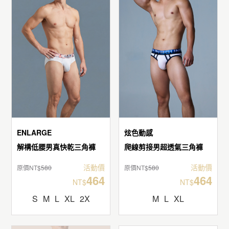
ENLARGE
炫色動感
解構低腰男真快乾三角褲
爬線剪接男超透氣三角褲
活動價
活動價
原價NT$
580
原價NT$
580
464
464
NT$
NT$
S
M
L
XL
2X
M
L
XL