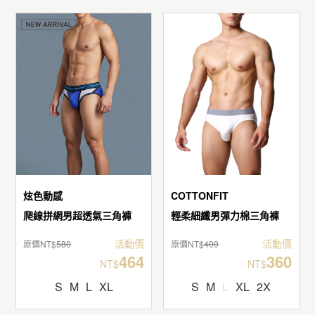
炫色動感
COTTONFIT
爬線拼網男超透氣三角褲
輕柔細纖男彈力棉三角褲
活動價
活動價
原價NT$
580
原價NT$
400
464
360
NT$
NT$
S
M
L
XL
S
M
L
XL
2X