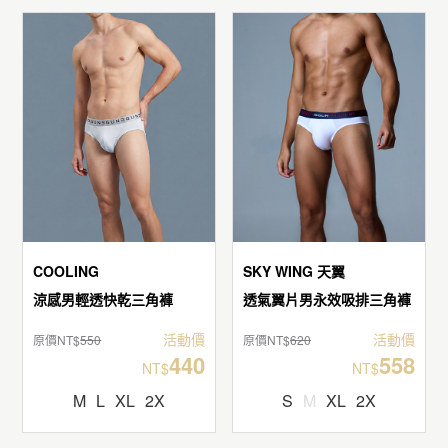
COOLING
SKY WING 天翼
涼感男輕透快乾三角褲
透氣翼片男永效吸排三角褲
活動價
活動價
原價NT$
550
原價NT$
620
440
558
NT$
NT$
M
L
XL
2X
S
M
XL
2X