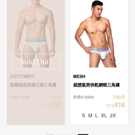
Sold Out!
COTTONFIT
MESH
抑菌除臭男彈力棉三角褲
超透氣男快乾網眼三角褲
活動價
活動價
原價NT$
400
原價NT$
520
360
416
NT$
NT$
S
S
M
L
XL
2X