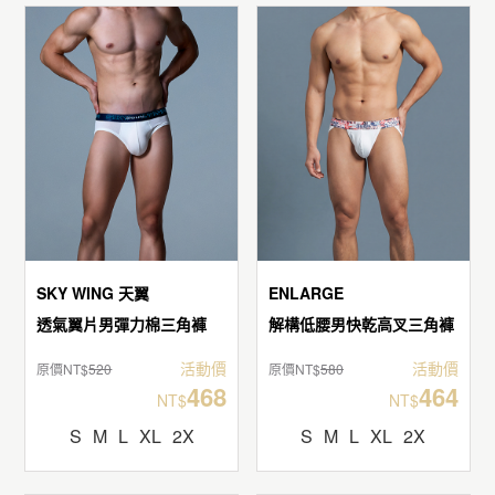
SKY WING 天翼
ENLARGE
透氣翼片男彈力棉三角褲
解構低腰男快乾高叉三角褲
活動價
活動價
原價NT$
520
原價NT$
580
468
464
NT$
NT$
S
M
L
XL
2X
S
M
L
XL
2X