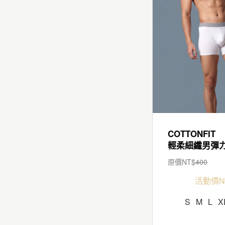
COTTONFIT
原價NT$
400
活動價N
S
M
L
X