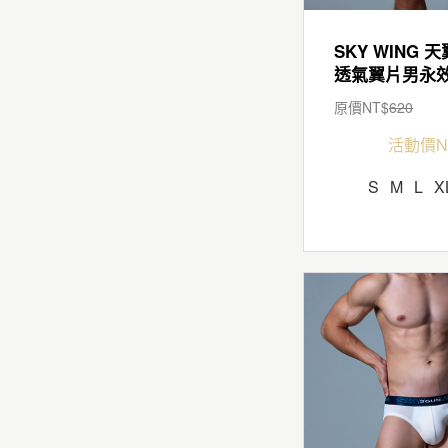
SKY WING 天
原價NT$
620
活動價N
S
M
L
X