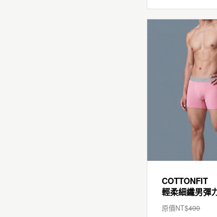
COTTONFIT
原價NT$
400