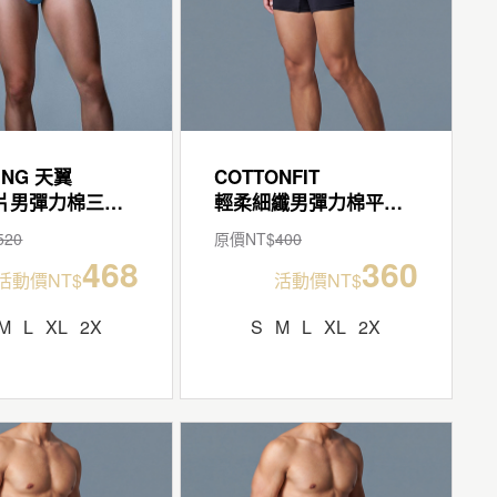
ING 天翼
COTTONFIT
透氣翼片男彈力棉三角褲
輕柔細纖男彈力棉平口褲
520
原價NT$
400
468
360
活動價NT$
活動價NT$
M
L
XL
2X
S
M
L
XL
2X