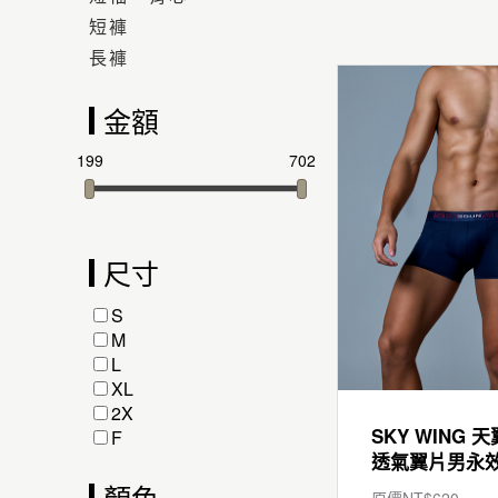
短褲
長褲
金額
199
702
尺寸
S
M
L
XL
2X
SKY WING 天
F
顏色
原價NT$
620