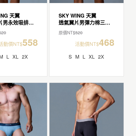
ING 天翼
SKY WING 天翼
透氣翼片男永效吸排三角褲
透氣翼片男彈力棉三角褲
620
原價NT$
520
558
468
活動價NT$
活動價NT$
M
L
XL
2X
S
M
L
XL
2X