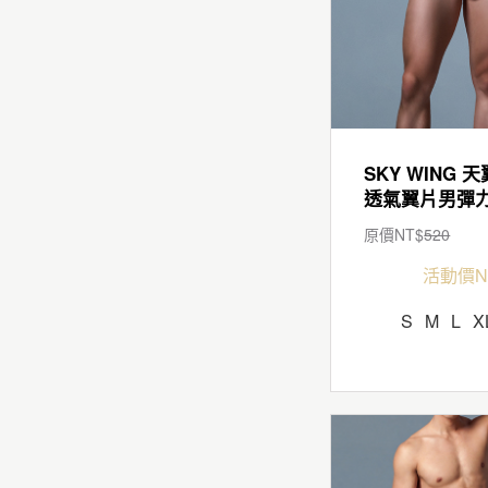
SKY WING 天
原價NT$
520
活動價N
S
M
L
X