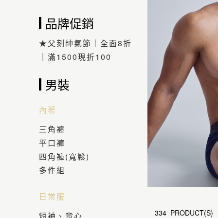
品牌促銷
★父刻帥氣節｜全面8折
｜滿1500現折100
男裝
內著
三角褲
平口褲
四角褲(寬鬆)
多件組
日常服
334 PRODUCT(S)
短袖、背心