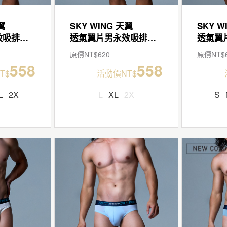
翼
SKY WING 天翼
SKY W
透氣翼片男永效吸排三角褲
透氣翼片男永效吸排三角褲
原價NT$
620
原價NT$
558
558
T$
活動價NT$
L
2X
L
XL
2X
S