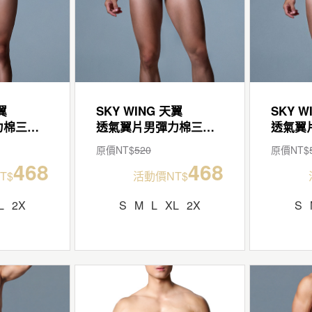
翼
SKY WING 天翼
SKY W
透氣翼片男彈力棉三角褲
透氣翼片男彈力棉三角褲
原價NT$
520
原價NT$
468
468
T$
活動價NT$
L
2X
S
M
L
XL
2X
S