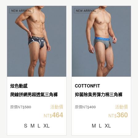
炫色動感
COTTONFIT
爬線拼網男超透氣三角褲
抑菌除臭男彈力棉三角褲
活動價
活動價
原價NT$
580
原價NT$
400
464
360
NT$
NT$
S
M
L
XL
M
L
XL