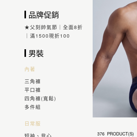
品牌促銷
★父刻帥氣節｜全面8折
｜滿1500現折100
男裝
內著
三角褲
平口褲
四角褲(寬鬆)
多件組
日常服
376 PRODUCT(S)
短袖、背心