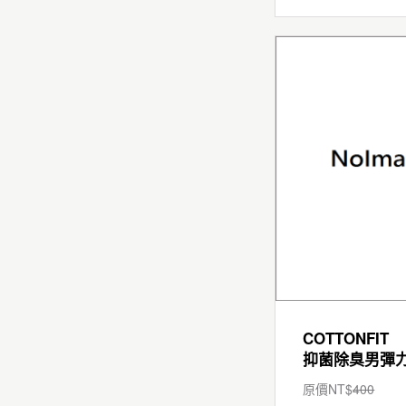
COTTONFIT
原價NT$
400