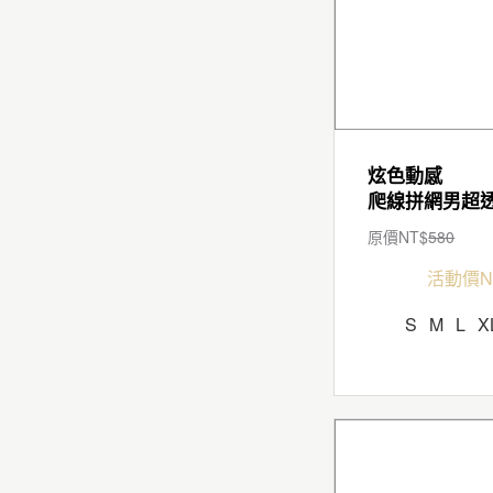
炫色動感
原價NT$
580
活動價N
S
M
L
X