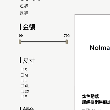
短褲
長褲
金額
199
792
尺寸
S
M
L
XL
2X
炫色動感
F
顏色
原價NT$
580