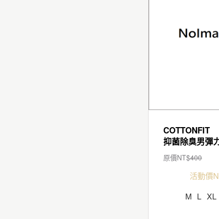
COTTONFIT
原價NT$
400
活動價N
M
L
XL