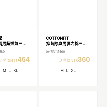
感
COTTONFIT
爬線拼網男超透氣三角褲
抑菌除臭男彈力棉三角褲
580
原價NT$
400
464
360
活動價NT$
活動價NT$
S
M
L
XL
M
L
XL