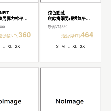
NFIT
炫色動感
抑菌除臭男彈力棉平口褲
爬線拼網男超透氣平口褲
400
原價NT$
580
360
464
活動價NT$
活動價NT$
L
XL
2X
S
M
L
XL
2X