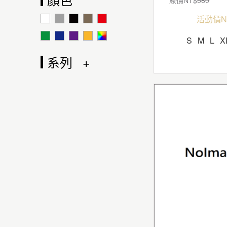
活動價N
S
M
L
X
系列