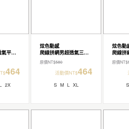
炫色動感
炫色動
爬線拼網男超透氣平口褲
爬線拼網男超透氣三角褲
原價NT$
580
原價NT$
464
464
T$
活動價NT$
L
2X
S
M
L
XL