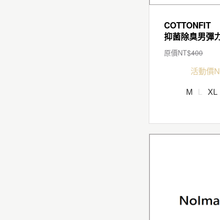
COTTONFIT
原價NT$
400
活動價N
M
L
XL