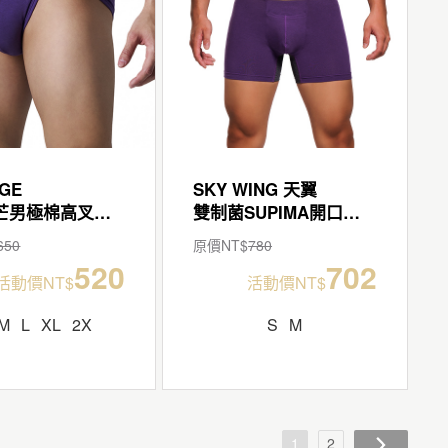
GE
SKY WING 天翼
低腰光芒男極棉高叉三角褲
雙制菌SUPIMA開口平口褲
650
原價NT$
780
520
702
活動價NT$
活動價NT$
M
L
XL
2X
S
M
1
2