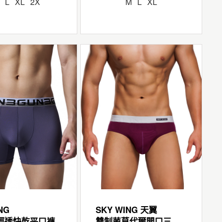
L
XL
2X
M
L
XL
NG
SKY WING 天翼
輕透快乾平口褲
雙制菌莫代爾開口三角褲