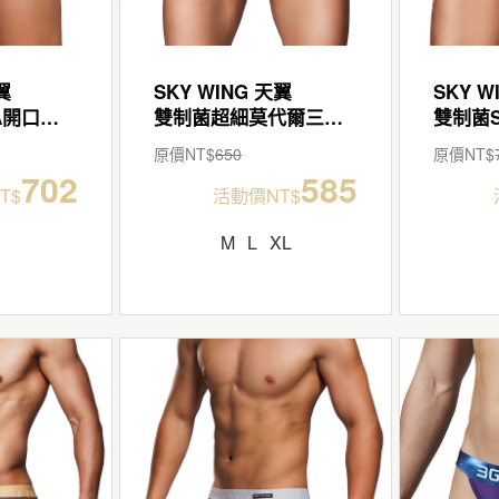
翼
SKY WING 天翼
SKY W
雙制菌SUPIMA開口三角褲
雙制菌超細莫代爾三角褲
雙制菌S
原價NT$
650
原價NT$
702
585
T$
活動價NT$
M
L
XL