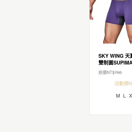
SKY WING 天
雙制菌SUPIM
原價NT$
700
活動價N
M
L