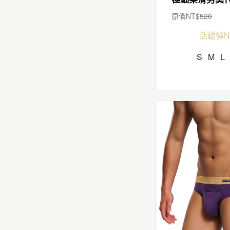
原價NT$
520
活動價N
S
M
L