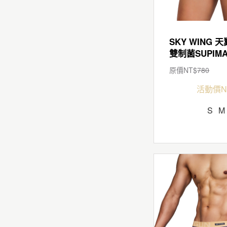
SKY WING 天
原價NT$
780
活動價N
S
M