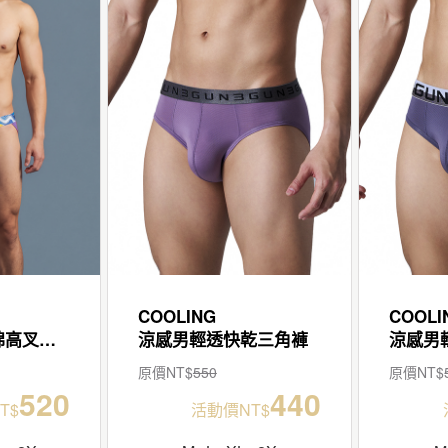
COOLING
COOLI
流光低腰男極棉高叉三角褲
涼感男輕透快乾三角褲
涼感男
原價NT$
550
原價NT$
520
440
T$
活動價NT$