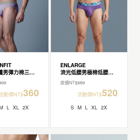
NFIT
ENLARGE
輕柔細纖男彈力棉三角褲
流光低腰男極棉低腰三角褲
400
原價NT$
650
360
520
活動價NT$
活動價NT$
M
L
XL
2X
S
M
L
XL
2X