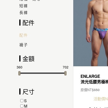
短褲
長褲
配件
配件
襪子
金額
360
702
ENLARGE
尺寸
原價NT$
650
活動價N
S
M