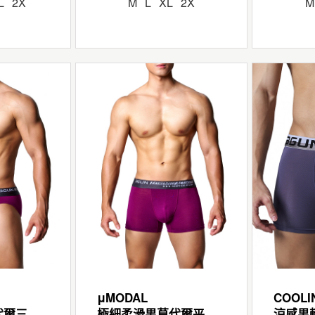
L
2X
M
L
XL
2X
M
μMODAL
COOLI
極細柔滑男莫代爾三角褲
極細柔滑男莫代爾平口褲
涼感男