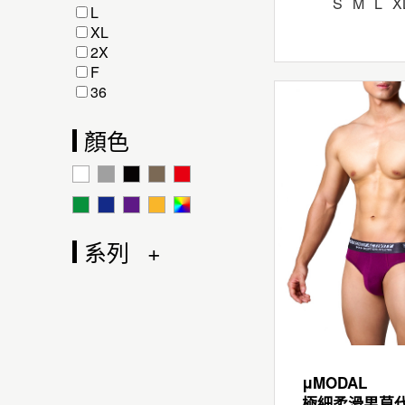
S
M
L
X
L
XL
2X
F
36
顏色
系列
μMODAL