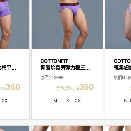
COTTONFIT
COTTO
抑菌除臭男彈力棉平口褲
抑菌除臭男彈力棉三角褲
原價NT$
400
原價NT$
360
360
T$
活動價NT$
2X
M
L
XL
2X
S