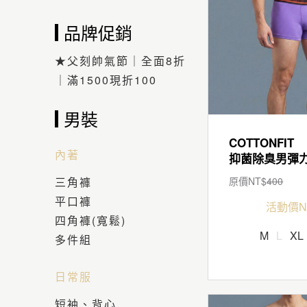
品牌促銷
★父刻帥氣節｜全面8折
｜滿1500現折100
男裝
COTTONFIT
內著
三角褲
原價NT$
400
平口褲
活動價N
四角褲(寬鬆)
M
L
XL
多件組
日常服
短袖、背心