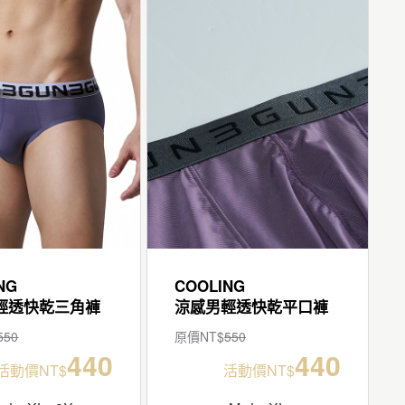
NG
COOLING
輕透快乾三角褲
涼感男輕透快乾平口褲
550
原價NT$
550
440
440
活動價NT$
活動價NT$