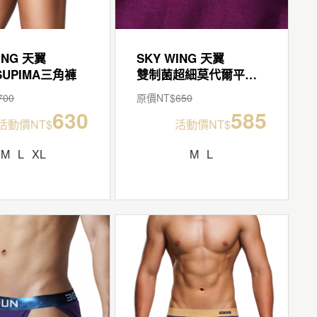
ING 天翼
SKY WING 天翼
UPIMA三角褲
雙制菌超細莫代爾平口褲
700
原價NT$
650
630
585
活動價NT$
活動價NT$
M
L
XL
M
L