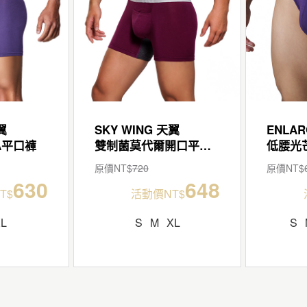
翼
SKY WING 天翼
ENLAR
A平口褲
雙制菌莫代爾開口平口褲
原價NT$
720
原價NT$
630
648
T$
活動價NT$
XL
S
M
XL
S