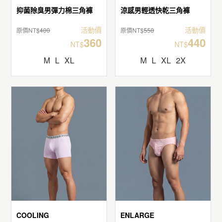
抑菌除臭男彈力棉三角褲
涼感男輕透快乾三角褲
活動價
活動價
原價NT$
400
原價NT$
550
360
440
NT$
NT$
M
L
XL
M
L
XL
2X
COOLING
ENLARGE