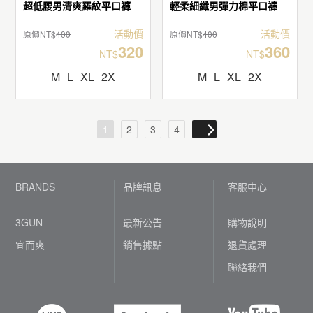
超低腰男清爽羅紋平口褲
輕柔細纖男彈力棉平口褲
活動價
活動價
原價NT$
400
原價NT$
400
320
360
NT$
NT$
M
L
XL
2X
M
L
XL
2X
1
2
3
4
BRANDS
品牌訊息
客服中心
3GUN
最新公告
購物說明
宜而爽
銷售據點
退貨處理
聯絡我們