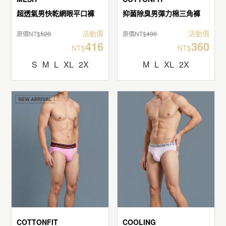
超透氣男快乾網眼平口褲
抑菌除臭男彈力棉三角褲
活動價
活動價
原價NT$
520
原價NT$
400
416
360
NT$
NT$
S
M
L
XL
2X
M
L
XL
2X
COTTONFIT
COOLING