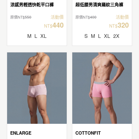
涼感男輕透快乾平口褲
超低腰男清爽羅紋三角褲
活動價
活動價
原價NT$
550
原價NT$
400
440
320
NT$
NT$
M
L
XL
S
M
L
XL
2X
ENLARGE
COTTONFIT