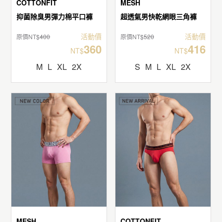
COTTONFIT
MESH
抑菌除臭男彈力棉平口褲
超透氣男快乾網眼三角褲
活動價
活動價
原價NT$
400
原價NT$
520
360
416
NT$
NT$
M
L
XL
2X
S
M
L
XL
2X
MESH
COTTONFIT