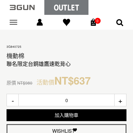
0
Go
3G840725
機動棉
聯名限定台鋼雄鷹速乾背心
NT$637
活動價
原價
NT$980
-
+
加入購物車
WISHLIST