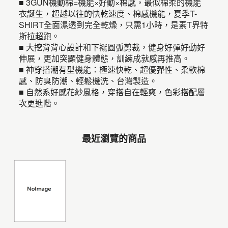
■ 3GUN機動棉=機能×好動×棉感，最似棉柔的機能
衣誕生，超越以往的快乾速度、棉感機能，夏季T-
SHIRT全面濕透到完全乾燥，只需1小時，是素T界特
斯拉超跑。
■ 大挖背背心設計和下襬圓弧剪裁，健身好彈好動好
伸展，更加突顯健身體態，訓練成就感再推高。
■ 神穿搭潮有型機能：極速快乾、超優彈性、柔軟棉
感、防臭防潮、輕鬆機洗、台灣製造。
■ 自然系好感花紗風格，穿搭自在輕爽，色彩搭配層
次更進階。
最近瀏覽的商品