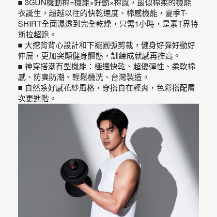
■ 3GUN機動棉=機能×好動×棉感，最似棉柔的機能
衣誕生，超越以往的快乾速度、棉感機能，夏季T-
SHIRT全面濕透到完全乾燥，只需1小時，是素T界特
斯拉超跑。
■ 大挖背背心設計和下襬圓弧剪裁，健身好彈好動好
伸展，更加突顯健身體態，訓練成就感再推高。
■ 神穿搭潮有型機能：極速快乾、超優彈性、柔軟棉
感、防臭防潮、輕鬆機洗、台灣製造。
■ 自然系好感花紗風格，穿搭自在輕爽，色彩搭配層
次更進階。