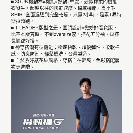
■ 3GUN機動棉=機能×好動×棉感，最似棉柔的機能
衣誕生，超越以往的快乾速度、棉感機能，夏季T-
SHIRT全面濕透到完全乾燥，只需2小時，是素T界特
斯拉超跑。
■ T LEADER版型之最，圓領設計×微妙好看寬版，
比基本版寬鬆，不到oversize感，搭配五分袖，短褲
長褲都好搭。
■ 神穿搭潮有型機能：極速快乾、超優彈性、柔軟棉
感、防臭防潮、輕鬆機洗、台灣製造。
■ 自然系好感花紗風格，穿搭自在輕爽，色彩搭配層
次更進階。