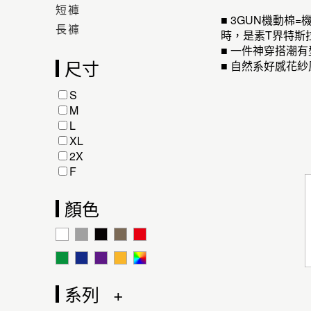
短褲
■ 3GUN機動棉
長褲
時，是素T界特斯
■ 一件神穿搭潮
尺寸
■ 自然系好感花
S
M
L
XL
2X
F
顏色
系列