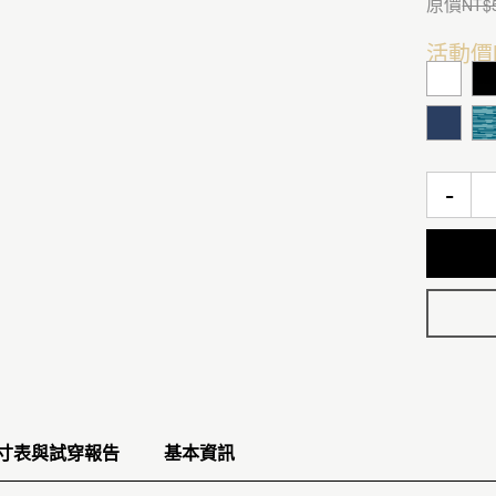
原價
NT$
活動價
-
寸表與試穿報告
基本資訊