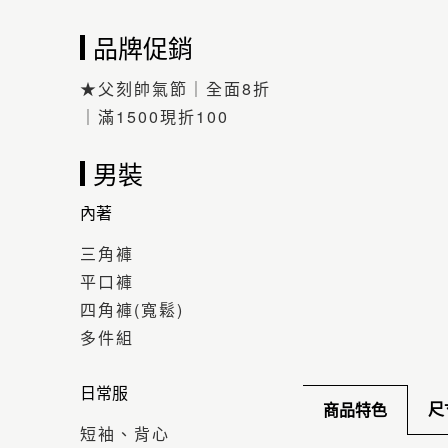
品牌促銷
★父刻帥氣節｜全面8折
｜滿1500現折100
男裝
內著
三角褲
平口褲
四角褲(寬鬆)
多件組
日常服
尺
商品特色
短袖、背心