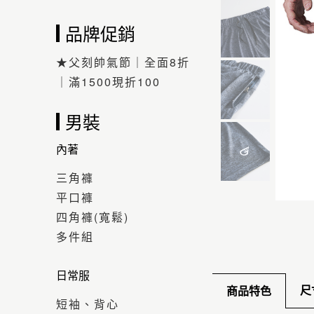
品牌促銷
★父刻帥氣節｜全面8折
｜滿1500現折100
男裝
內著
三角褲
平口褲
四角褲(寬鬆)
多件組
日常服
尺
商品特色
短袖、背心