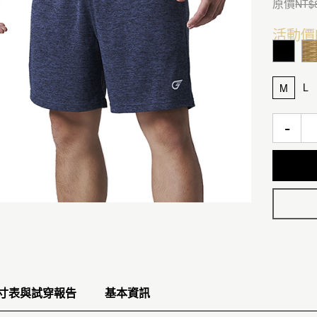
原價
NT$
活動價
L
M
-
寸表與試穿報告
基本資訊