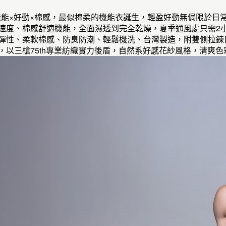
棉=機能×好動×棉感，最似棉柔的機能衣誕生，輕盈好動無侷限於
乾速度、棉感舒適機能，全面濕透到完全乾燥，夏季通風處只需2
優彈性、柔軟棉感、防臭防潮、輕鬆機洗、台灣製造，附雙側拉
牌，以三槍75th專業紡織實力後盾，自然系好感花紗風格，清爽