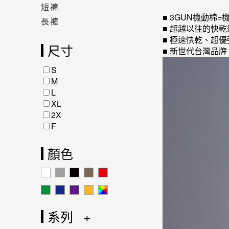
短褲
■ 3GUN機動
長褲
■ 超越以往的快
■ 極速快乾、超
尺寸
■ 新世代台灣品
S
M
L
XL
2X
F
顏色
系列