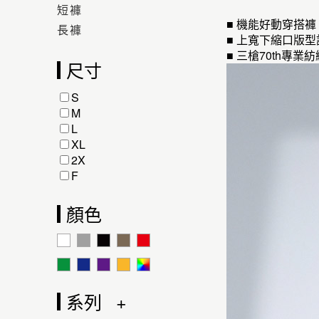
短褲
■ 機能好動穿搭
長褲
■ 上寬下縮口版
■ 三槍70th
尺寸
S
M
L
XL
2X
F
顏色
系列