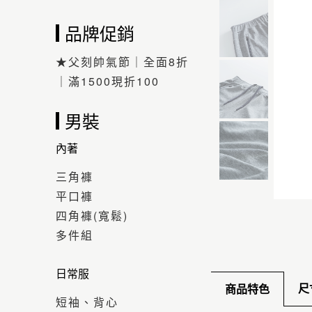
品牌促銷
★父刻帥氣節｜全面8折
｜滿1500現折100
男裝
內著
三角褲
平口褲
四角褲(寬鬆)
多件組
日常服
尺
商品特色
短袖、背心