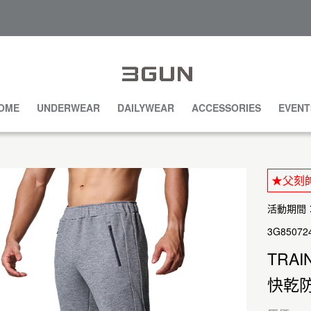
OME
UNDERWEAR
DAILYWEAR
ACCESSORIES
EVENT
★父刻帥
活動期間：20
3G85072
TRAI
快乾