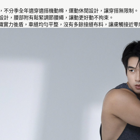
褲，不分季全年適穿適搭機動棉，運動休閒設計，讓穿搭無限制。
型設計，腰部附有鬆緊調節腰繩，讓動更好動不拘束。
專業紡織實力後盾，車縫均勻平整，沒有多餘接縫布料，讓膚觸接近零