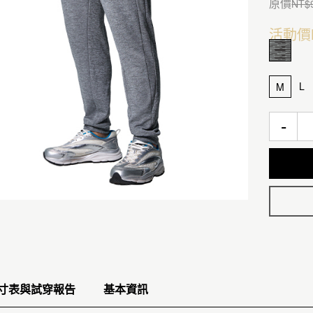
原價
NT$
活動價
L
M
-
寸表與試穿報告
基本資訊