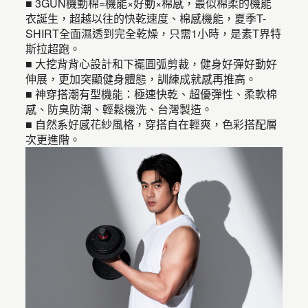
■ 3GUN機動棉=機能×好動×棉感，最似棉柔的機能
衣誕生，超越以往的快乾速度、棉感機能，夏季T-
SHIRT全面濕透到完全乾燥，只需1小時，是素T界特
斯拉超跑。
■ 大挖背背心設計和下襬圓弧剪裁，健身好彈好動好
伸展，更加突顯健身體態，訓練成就感再推高。
■ 神穿搭潮有型機能：極速快乾、超優彈性、柔軟棉
感、防臭防潮、輕鬆機洗、台灣製造。
■ 自然系好感花紗風格，穿搭自在輕爽，色彩搭配層
次更進階。