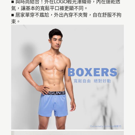
■ 與時尚結合！外在LOGO輕光澤織帶，內在速乾透
氣，讓基本的寬鬆平口褲更顯不同。
■ 居家單穿不尷尬，外出內穿不夾臀，自在舒服不拘
束。