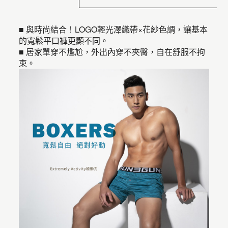
■ 與時尚結合！LOGO輕光澤織帶×花紗色調，讓基本
的寬鬆平口褲更顯不同。
■ 居家單穿不尷尬，外出內穿不夾臀，自在舒服不拘
束。