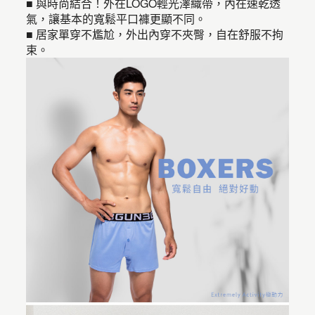
■ 與時尚結合！外在LOGO輕光澤織帶，內在速乾透
氣，讓基本的寬鬆平口褲更顯不同。
■ 居家單穿不尷尬，外出內穿不夾臀，自在舒服不拘
束。