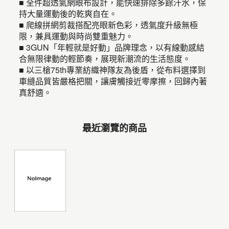
■ 全件超透氣網眼布設計，能快速排除多餘汗水，保
持大量運動後的乾爽自在。
■ 爬線拼網剪裁搭配亮眼新色彩，透氣度升級無極
限，兼具運動與時尚雙重魅力。
■ 3GUN「年輕就是好動」品牌理念，以有線動感結
合無限律動的輕節奏，展現新潮流的生活態度。
■ 以三槍75th專業紡織神隊友為後盾，從布料選擇到
車縫品質皆嚴格把關，讓膚觸接近零摩擦，回歸內著
真舒適。
最近瀏覽的商品