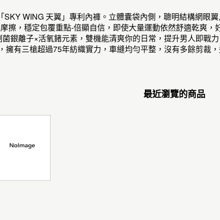
列「SKY WING 天翼」專利內褲。立體囊袋內側，聰明結構網眼
大腿摩擦，穩定包覆重點-倍顯自信，即使大量運動依然舒適乾爽，
~制菌銀離子×活氧鍺元素，雙機能清爽你的日常，提升男人即戰力
牌，擁有三槍超過75年紡織實力，車縫均勻平整，沒有多餘剪裁
最近瀏覽的商品