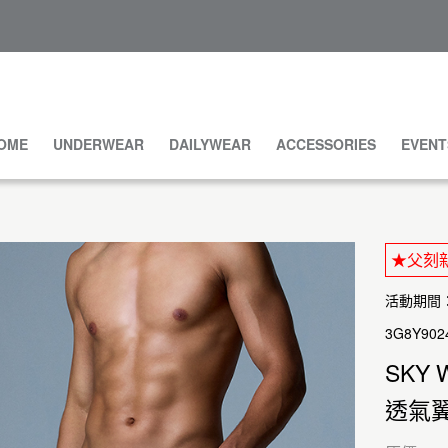
OME
UNDERWEAR
DAILYWEAR
ACCESSORIES
EVENT
★父刻新
活動期間：20
3G8Y902
SKY 
透氣