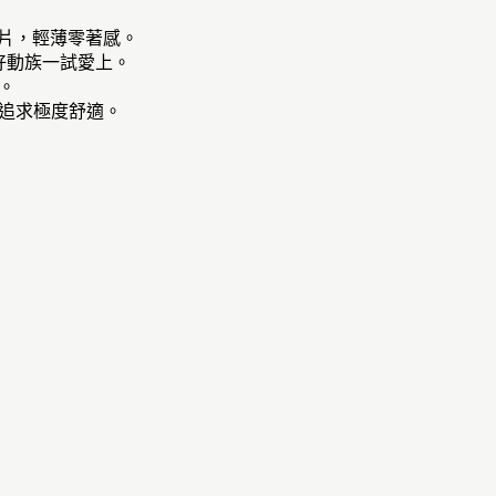
翼片，輕薄零著感。
好動族一試愛上。
。
，追求極度舒適。