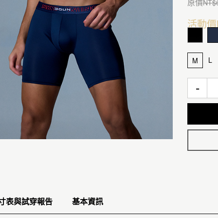
原價
NT$
活動價
L
M
-
寸表與試穿報告
基本資訊