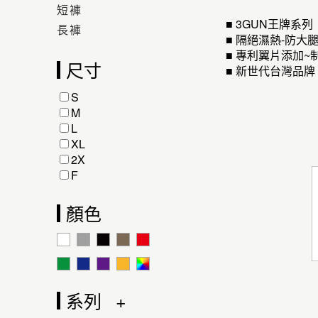
短褲
■ 3GUN王牌系
長褲
■ 隔絕濕熱-防
■ 專利翼片添加
尺寸
■ 新世代台灣品
S
M
L
XL
2X
F
顏色
系列