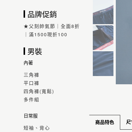
品牌促銷
★父刻帥氣節｜全面8折
｜滿1500現折100
男裝
內著
三角褲
平口褲
四角褲(寬鬆)
多件組
日常服
尺
商品特色
短袖、背心