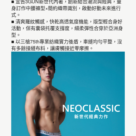
■ 宣告3GUN新世代內著，創新結合潮流與經典，量
身訂作中腰褲型×簡約織帶識別，啟動好動未來進行
式。
■ 清爽羅紋觸感，快乾高透氣度機能，版型輕合身好
活動，保有囊袋托覆支撐度，細柔彈性合穿於亞洲身
型。
■ 以三槍75th專業紡織實力後盾，車縫均勻平整，沒
有多餘接縫布料，讓膚觸接近零摩擦。