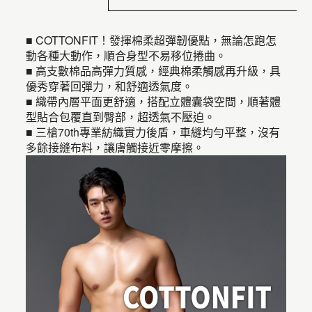
■ COTTONFIT！發揮棉柔超彈韌優點，無論怎跑怎
動各種大動作，順合身型不易移位捲曲。
■ 高支數棉品高彈力質感，經典棉柔觸感再升級，具
優秀穿著回彈力，和舒適透氣度。
■ 織帶內層平面更舒適，搭配立體囊袋空間，順著體
型貼合包覆直到臀部，超透氣不壓迫。
■ 三槍70th專業紡織實力後盾，車縫均勻平整，沒有
多餘接縫布料，讓膚觸接近零摩擦。