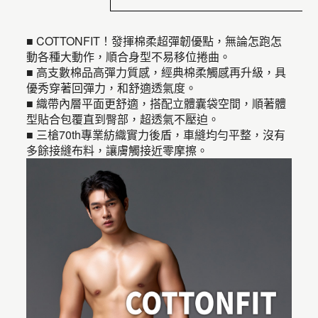
■ COTTONFIT！發揮棉柔超彈韌優點，無論怎跑怎
動各種大動作，順合身型不易移位捲曲。
■ 高支數棉品高彈力質感，經典棉柔觸感再升級，具
優秀穿著回彈力，和舒適透氣度。
■ 織帶內層平面更舒適，搭配立體囊袋空間，順著體
型貼合包覆直到臀部，超透氣不壓迫。
■ 三槍70th專業紡織實力後盾，車縫均勻平整，沒有
多餘接縫布料，讓膚觸接近零摩擦。