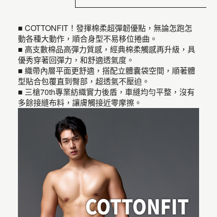
■ COTTONFIT！發揮棉柔超彈韌優點，無論怎跑怎
動各種大動作，順合身型不易移位捲曲。
■ 高支數棉品高彈力質感，經典棉柔觸感再升級，具
優秀穿著回彈力，和舒適透氣度。
■ 織帶內層平面更舒適，搭配立體囊袋空間，順著體
型貼合包覆直到臀部，超透氣不壓迫。
■ 三槍70th專業紡織實力後盾，車縫均勻平整，沒有
多餘接縫布料，讓膚觸接近零摩擦。