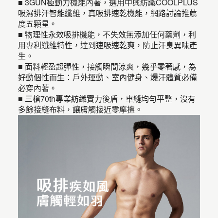
■ 3GUN極動力機能內著，選用中興紡織COOLPLUS
吸濕排汗智能纖維，真吸排速乾機能，網路討論推薦
度五顆星。
■ 物理性永效吸排機能，不失效無添加任何藥劑，利
用專利纖維特性，達到速吸速乾爽，防止汗臭異味產
生。
■ 面料輕盈超彈性，接觸瞬間涼爽，幾乎零著感，為
好動個性而生：戶外運動、室內健身、爆汗體質必備
必穿內著。
■ 三槍70th專業紡織實力後盾，車縫均勻平整，沒有
多餘接縫布料，讓膚觸接近零摩擦。