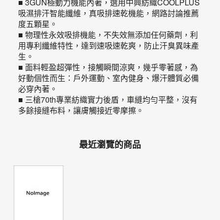
■ 3GUN極動力機能內著，選用中興紡織COOLPLUS
吸濕排汗智能纖維，真吸排速乾機能，網路討論推薦
度五顆星。
■ 物理性永效吸排機能，不失效無添加任何藥劑，利
用專利纖維特性，達到速吸速乾爽，防止汗臭異味產
生。
■ 面料輕盈超彈性，接觸瞬間涼爽，幾乎零著感，為
好動個性而生：戶外運動、室內健身、爆汗體質必備
必穿內著。
■ 三槍70th專業紡織實力後盾，車縫均勻平整，沒有
多餘接縫布料，讓膚觸接近零摩擦。
最近瀏覽的商品