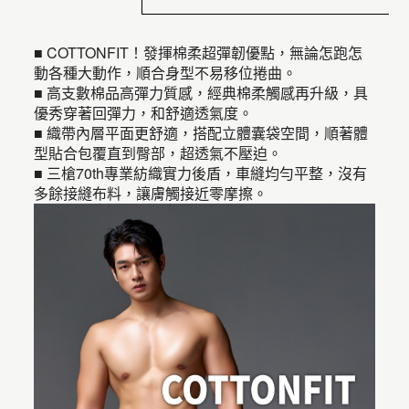
■ COTTONFIT！發揮棉柔超彈韌優點，無論怎跑怎
動各種大動作，順合身型不易移位捲曲。
■ 高支數棉品高彈力質感，經典棉柔觸感再升級，具
優秀穿著回彈力，和舒適透氣度。
■ 織帶內層平面更舒適，搭配立體囊袋空間，順著體
型貼合包覆直到臀部，超透氣不壓迫。
■ 三槍70th專業紡織實力後盾，車縫均勻平整，沒有
多餘接縫布料，讓膚觸接近零摩擦。