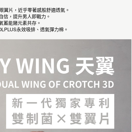
氣網眼翼片，近乎零著感般舒適透氣。
壯自信，提升男人即戰力。
氧蓄能鍺元素共存。
OOLPLUS永效吸排、透氣彈力棉。