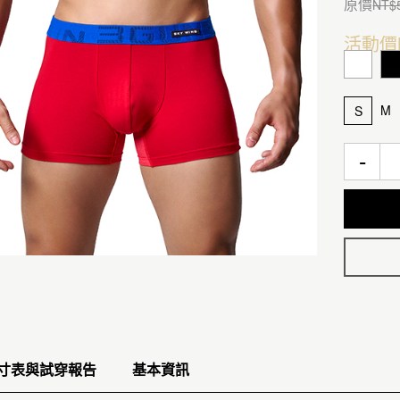
原價
NT$
活動價
M
S
-
寸表與試穿報告
基本資訊