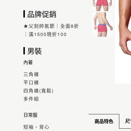
品牌促銷
★父刻帥氣節｜全面8折
｜滿1500現折100
男裝
內著
三角褲
平口褲
四角褲(寬鬆)
多件組
日常服
尺
商品特色
短袖、背心