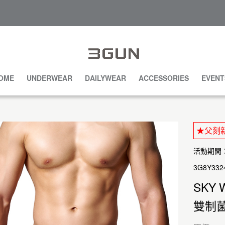
OME
UNDERWEAR
DAILYWEAR
ACCESSORIES
EVENT
★父刻新
活動期間：20
3G8Y332
SKY 
雙制