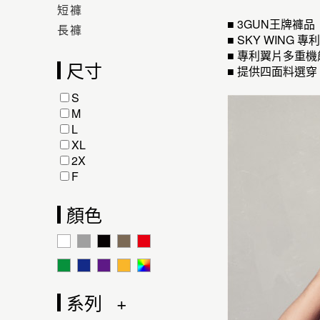
短褲
■ 3GUN王牌褲
長褲
■ SKY WI
■ 專利翼片多重
尺寸
■ 提供四面料選穿
S
M
L
XL
2X
F
顏色
系列