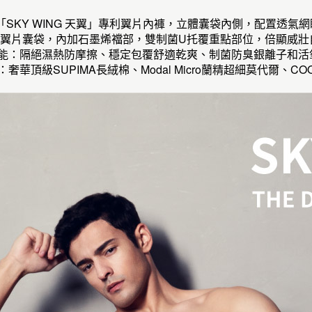
品「SKY WING 天翼」專利翼片內褲，立體囊袋內側，配置透
NG 專利翼片囊袋，內加石墨烯襠部，雙制菌U托覆重點部位，倍顯威
機能：隔絕濕熱防摩擦、穩定包覆舒適乾爽、制菌防臭銀離子和活
：奢華頂級SUPIMA長絨棉、Modal Micro蘭精超細莫代爾、C