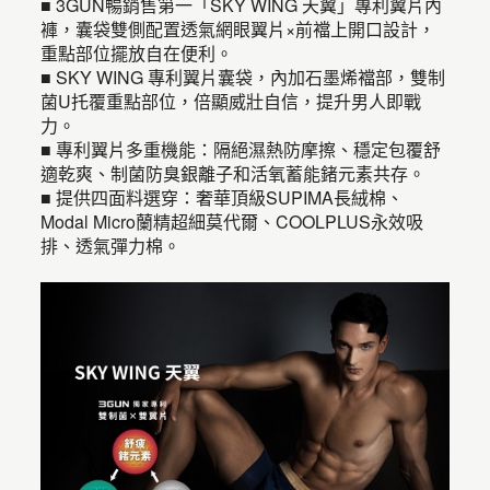
■ 3GUN暢銷售第一「SKY WING 天翼」專利翼片內
褲，囊袋雙側配置透氣網眼翼片×前襠上開口設計，
重點部位擺放自在便利。
■ SKY WING 專利翼片囊袋，內加石墨烯襠部，雙制
菌U托覆重點部位，倍顯威壯自信，提升男人即戰
力。
■ 專利翼片多重機能：隔絕濕熱防摩擦、穩定包覆舒
適乾爽、制菌防臭銀離子和活氧蓄能鍺元素共存。
■ 提供四面料選穿：奢華頂級SUPIMA長絨棉、
Modal Micro蘭精超細莫代爾、COOLPLUS永效吸
排、透氣彈力棉。