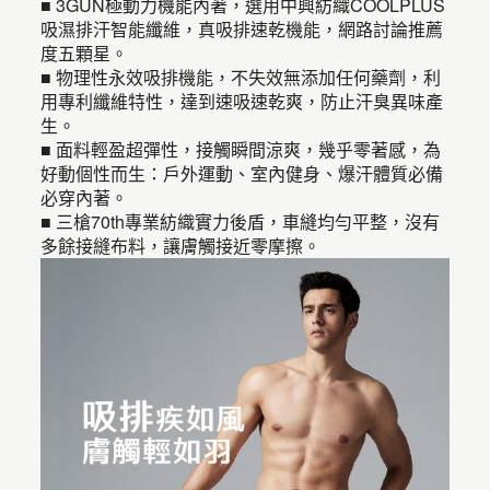
■ 3GUN極動力機能內著，選用中興紡織COOLPLUS
吸濕排汗智能纖維，真吸排速乾機能，網路討論推薦
度五顆星。
■ 物理性永效吸排機能，不失效無添加任何藥劑，利
用專利纖維特性，達到速吸速乾爽，防止汗臭異味產
生。
■ 面料輕盈超彈性，接觸瞬間涼爽，幾乎零著感，為
好動個性而生：戶外運動、室內健身、爆汗體質必備
必穿內著。
■ 三槍70th專業紡織實力後盾，車縫均勻平整，沒有
多餘接縫布料，讓膚觸接近零摩擦。