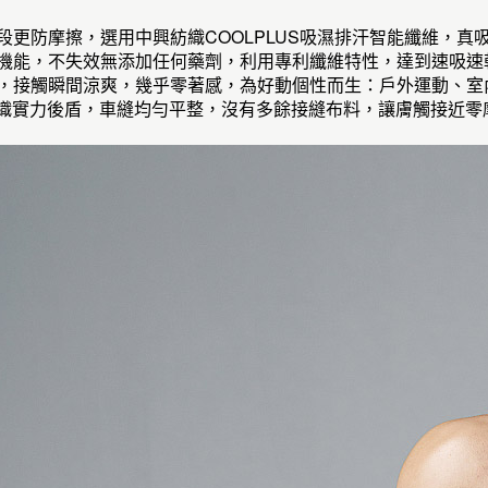
中段更防摩擦，選用中興紡織COOLPLUS吸濕排汗智能纖維，
排機能，不失效無添加任何藥劑，利用專利纖維特性，達到速吸
性，接觸瞬間涼爽，幾乎零著感，為好動個性而生：戶外運動、
專業紡織實力後盾，車縫均勻平整，沒有多餘接縫布料，讓膚觸接近零