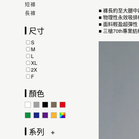
短褲
■ 褲長約至大腿
長褲
■ 物理性永效吸
■ 面料輕盈超彈
尺寸
■ 三槍70th
S
M
L
XL
2X
F
顏色
系列