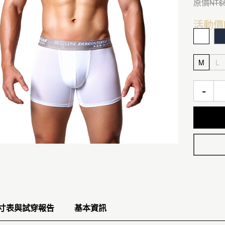
原價
NT$
活動價
M
L
-
寸表與試穿報告
基本資訊