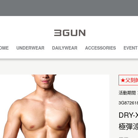
OME
UNDERWEAR
DAILYWEAR
ACCESSORIES
EVENT
★父刻帥
活動期間：20
3G87261
DRY-
極彈