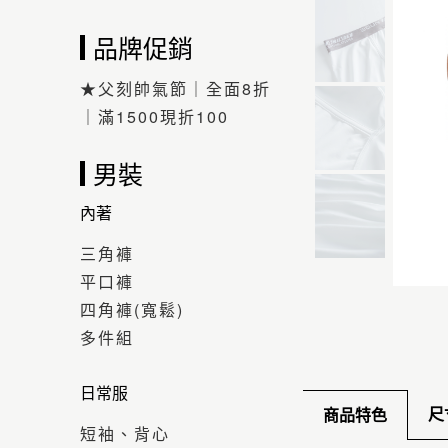
品牌促銷
★父刻帥氣節｜全面8折
｜滿1500現折100
男裝
內著
三角褲
平口褲
四角褲(寬鬆)
多件組
日常服
尺
商品特色
短袖、背心