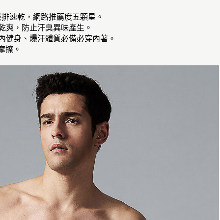
真吸排速乾，網路推薦度五顆星。
速乾爽，防止汗臭異味產生。
室內健身、爆汗體質必備必穿內著。
摩擦。