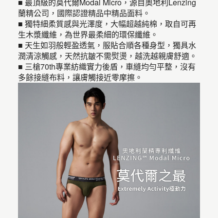
■ 最頂級的莫代爾Modal Micro，源自奧地利Lenzing
蘭精公司，國際認證精品中精品面料。
■ 獨特細柔質感與光澤度，大幅超越純棉，取自可再
生木漿纖維，為世界最柔細的環保纖維。
■ 天生如羽般輕盈透氣，服貼合順各種身型，獨具水
潤清涼觸感，天然抗皺不需熨燙，越洗越親膚舒適。
■ 三槍70th專業紡織實力後盾，車縫均勻平整，沒有
多餘接縫布料，讓膚觸接近零摩擦。